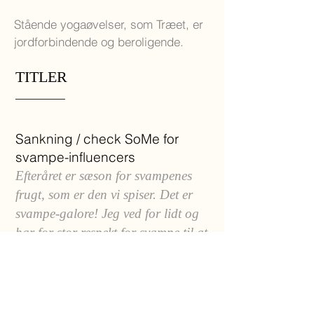
Stående yogaøvelser, som Træet, er
jordforbindende og beroligende.
TITLER
Sankning / check SoMe for
svampe-influencers
Efteråret er sæson for svampenes
frugt, som er den vi spiser. Det er
svampe-galore! Jeg ved for lidt og
har for stor respekt for svampe til at
samle dem. Men jeg kender en, der
er ekspert. Alexander Damsbo er
arkitekt og deltids-super-sanker og
leverandør af svampe til