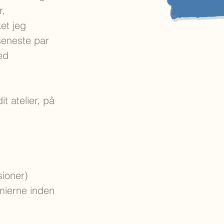
r,
et jeg
seneste par
ed
t atelier, på
sioner)
emierne inden