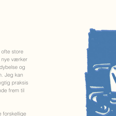
 ofte store
, nye værker
rdybelse og
en. Jeg kan
gtig praksis
de frem til
 forskellige