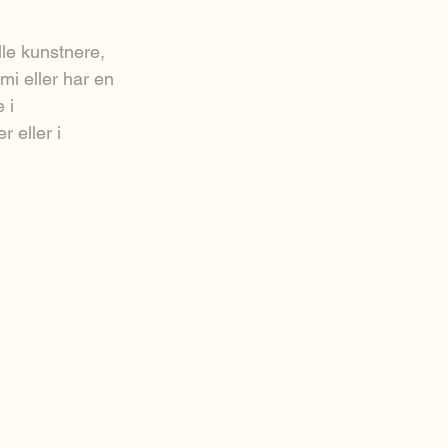
lle kunstnere,
i eller har en
 i
r eller i