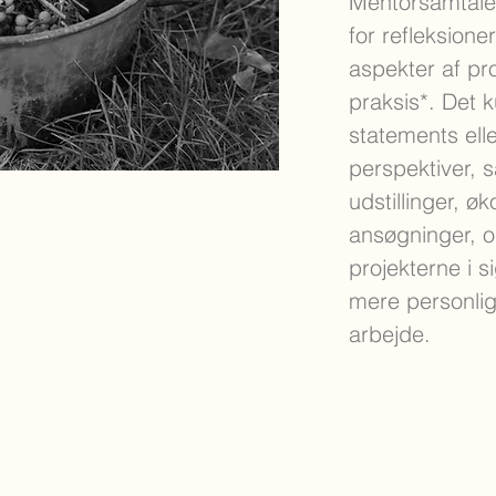
Mentorsamtaler 
for refleksion
aspekter af pro
praksis*. Det 
statements elle
perspektiver, 
udstillinger, ø
ansøgninger, o
projekterne i 
mere personlig
arbejde.