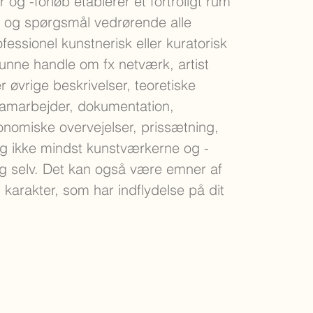
og -forløb etablerer et fortroligt rum
er og spørgsmål vedrørende alle
fessionel kunstnerisk eller kuratorisk
kunne handle om fx netværk, artist
r øvrige beskrivelser, teoretiske
samarbejder, dokumentation,
konomiske overvejelser, prissætning,
g ikke mindst kunstværkerne og -
sig selv. Det kan også være emner af
 karakter, som har indflydelse på dit