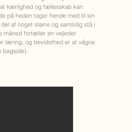
at kærlighed og fællesskab kan
de på heden tager hende med til sin
del af noget større og samtidig stå i
ste måned fortæller en vejleder
 er læring, og bevidsthed er at vågne
ns bagside).