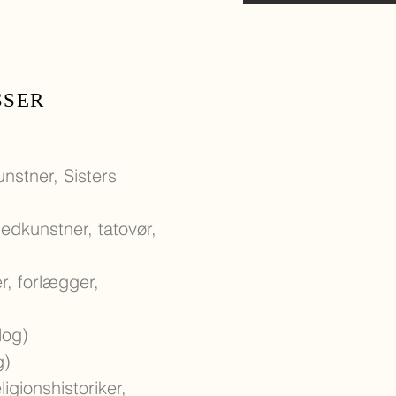
SSER
unstner, Sisters
lledkunstner, tatovør,
er, forlægger,
log)
g)
ligionshistoriker,