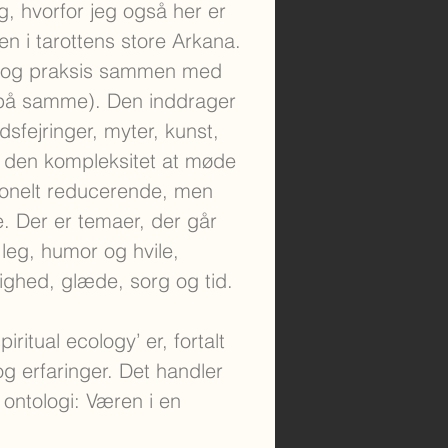
g, hvorfor jeg også her er
en i tarottens store Arkana.
n og praksis sammen med
 på samme). Den inddrager
dsfejringer, myter, kunst,
d den kompleksitet at møde
tionelt reducerende, men
. Der er temaer, der går
leg, humor og hvile,
elighed, glæde, sorg og tid.
iritual ecology’ er, fortalt
 erfaringer. Det handler
ontologi: Væren i en