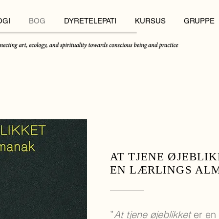
OGI
BOG
DYRETELEPATI
KURSUS
GRUPPE
AT TJENE ØJEBLI
EN LÆRLINGS AL
”
At tjene øjeblikket
er en 