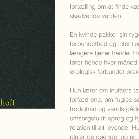
fortælling om at finde 
skælvende verden.
En kvinde pakker sin ry
forbundethed og intentio
længere tjener hende. He
fører hende hver måned 
økologisk forbundet prak
Hun lærer om inuitters ta
forfædrene, om fugles san
frodighed og vands gåde
omsorgsfuldt sprog og hj
relation til alt levende
plejer de døende, og en l