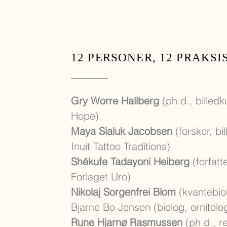
12 PERSONER, 12 PRAKSI
Gry Worre Hallberg
(ph.d., billedk
Hope)
Maya Sialuk Jacobsen
(forsker, bi
Inuit Tattoo Traditions)
Shëkufe Tadayoni Heiberg
(forfatt
Forlaget Uro)
Nikolaj Sorgenfrei Blom
(kvantebio
Bjarne Bo Jensen (biolog, ornitolo
Rune Hjarnø Rasmussen
(ph.d., re