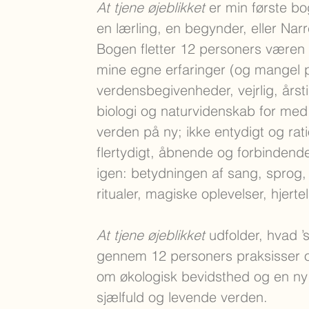
At tjene øjeblikket
er min første bo
en lærling, en begynder, eller Narr
Bogen fletter 12 personers være
mine egne erfaringer (og mangel
verdensbegivenheder, vejrlig, årsti
biologi og naturvidenskab for me
verden på ny; ikke entydigt og ra
flertydigt, åbnende og forbindende
igen: betydningen af sang, sprog, 
ritualer, magiske oplevelser, hjert
At tjene øjeblikket
udfolder, hvad ’sp
gennem 12 personers praksisser og
om økologisk bevidsthed og en ny 
sjælfuld og levende verden.