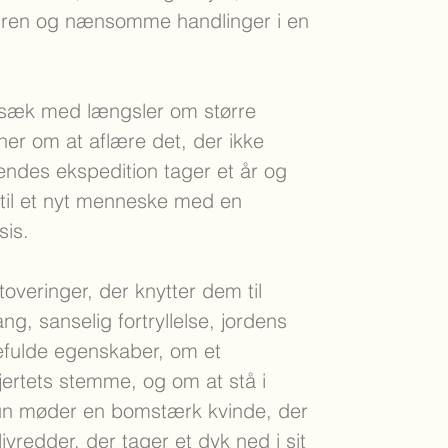
væren og nænsomme handlinger i en
gsæk med længsler om større
ner om at aflære det, der ikke
ndes ekspedition tager et år og
til et nyt menneske med en
sis.
toveringer, der knytter dem til
g, sanselig fortryllelse, jordens
fulde egenskaber, om et
ertets stemme, og om at stå i
. Hun møder en bomstærk kvinde, der
ivredder, der tager et dyk ned i sit