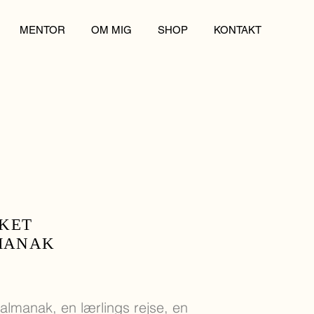
MENTOR
OM MIG
SHOP
KONTAKT
KKET
MANAK
almanak, en lærlings rejse, en