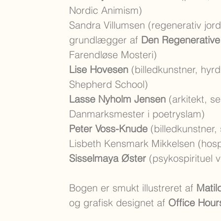
Nordic Animism)
Sandra Villumsen (regenerativ jor
grundlægger af
Den Regenerative
Farendløse Mosteri)
Lise Hovesen
(billedkunstner, hy
Shepherd School)
Lasse Nyholm Jensen
(arkitekt, s
Danmarksmester i poetryslam)
Peter Voss-Knude
(billedkunstner, 
Lisbeth Kensmark Mikkelsen (hosp
Sisselmaya Øster
(psykospirituel v
Bogen er smukt illustreret af
Mati
og grafisk designet af
Office Hour