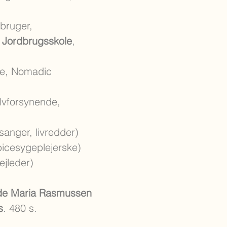
dbruger,
 Jordbrugsskole
,
rde, Nomadic
elvforsynende,
sanger, livredder)
icesygeplejerske)
ejleder)
lde Maria Rasmussen
s
. 480 s.