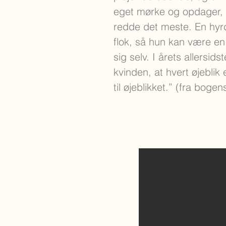
eget mørke og opdager, 
redde det meste. En hyr
flok, så hun kan være en 
sig selv. I årets allersid
kvinden, at hvert øjeblik
til øjeblikket.” (fra boge