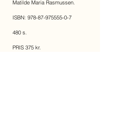
Matilde Maria Rasmussen.
ISBN: 978-87-975555-0-7
480 s.
PRIS 375 kr.
Forsendelse uden for Europa
Har du brug for forsendelse uden for
Europa, kontakt:
contact@beinginpractice.dk
Sign up to receive my newsletter