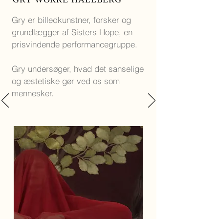
Gry er billedkunstner, forsker og
grundlægger af Sisters Hope, en
prisvindende performancegruppe.
Gry undersøger, hvad det sanselige
og æstetiske gør ved os som
mennesker.