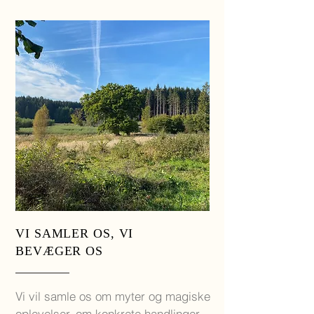
VI SAMLER OS, VI
BEVÆGER OS
Vi vil samle os om myter og magiske
oplevelser, om konkrete handlinger,