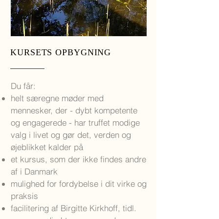
KURSETS OPBYGNING
Du får:
helt særegne møder med
mennesker, der - dybt kompetente
og engagerede - har truffet modige
valg i livet og gør det, verden og
øjeblikket kalder på
et kursus, som der ikke findes andre
af i Danmark
mulighed for fordybelse i dit virke og
praksis
facilitering af Birgitte Kirkhoff, tidl.