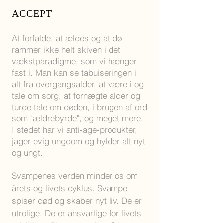
ACCEPT
At forfalde
, at ældes og at dø
rammer ikke helt skiven i det
vækstparadigme, som vi hænger
fast i. Man kan se tabuiseringen i
alt fra overgangsalder, at være i og
tale om sorg, at
fornægte alder og
turde tale om døden, i brugen af ord
som "ældrebyr
de", og meget mere.
I stedet har vi anti-age-produkter,
jager evig ungdom og hylder alt nyt
og ungt.
Svampenes verden minder os om
årets og livets cyklus. Svampe
spiser død og skaber nyt liv. De er
utrolige. De er ansvarlige for livets