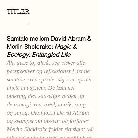
TITLER
Samtale mellem D
avid Abram &
Merlin S
heldrake:
Magic &
Ecology: Entangle
d Life
Åh, disse to, altså! Jeg elsker alle
perspektiver og refleksioner i denne
samtale, som spreder sig som sporer
i hele mit system. De kommer
omkring den sanselige verden og
dens magi, om vrøvl, musik, sang
og sprog. Økofilosof David Abram
og svampeconnoisseur og forfatter
Merlin Sheldrake folder sig skønt ud
i denne samtale, som jeg endda kom